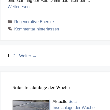
eine Zeit lang der Fall. Damit das nicht bei …
Weiterlesen
Kategorien
Regenerative Energie
Kommentar hinterlassen
Seite
Seite
1
2
Weiter
→
Solar Inselanlage der Woche
Aktuelle
Solar
Inselanlage der Woche