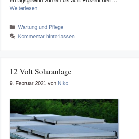
Ertragsgewinn von ein bis acht Prozent den …
Weiterlesen
Kategorien
Wartung und Pflege
Kommentar hinterlassen
12 Volt Solaranlage
9. Februar 2021
von
Niko