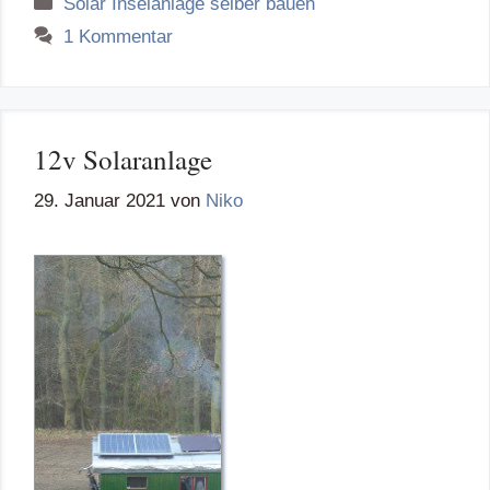
Kategorien
Solar Inselanlage selber bauen
1 Kommentar
12v Solaranlage
29. Januar 2021
von
Niko